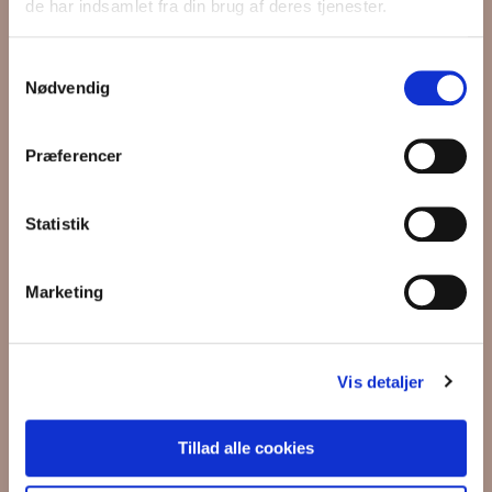
de har indsamlet fra din brug af deres tjenester.
Det Danske Sprog- og Litteraturselskab
Wind Kommunikation
Samtykkevalg
Nødvendig
kurtstrand.dk
Syntaksis
Præferencer
Søren Boy Skjold
Statistik
Marketing
Seneste nyheder
Sprogprisen 2026 🌹 Se årets vindere her
Vis detaljer
Vinderne af Sprogprisen.dk 2023
Tillad alle cookies
Video fra Sprogdagen ’22